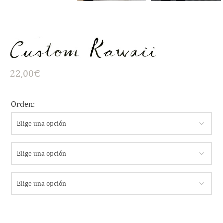
22,00
€
Orden: